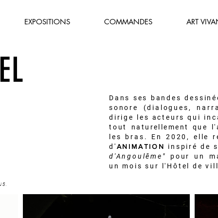
EXPOSITIONS
COMMANDES
ART VIVA
EL
Dans ses bandes dessinée
sonore (dialogues, narr
dirige les acteurs qui in
tout
naturellement que
l'
les bras. En 2020, elle 
d'
ANIMATION
inspiré de 
d'Angoulême"
pour un ma
un mois sur l'Hôtel de vi
us.