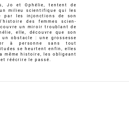
s, Jo et Ophélie, tentent de
un milieu scientifique qui les
e par les injonctions de son
l'histoire des femmes scien-
écouvre un miroir troublant de
hélie, elle, découvre que son
 un obstacle : une grossesse
uer à personne sans tout
itudes se heurtent enfin, elles
la même histoire, les obligeant
et réécrire le passé.