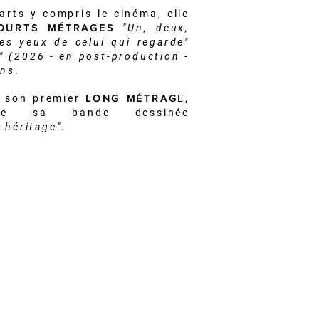
arts y compris le cinéma, elle
OURTS MÉTRAGES
"Un, deux,
es yeux de celui qui regarde"
" (2026 - en post-production -
ons
.
son premier
LONG MÉTRAG
E,
 de sa bande dessinée
 héritage"
.