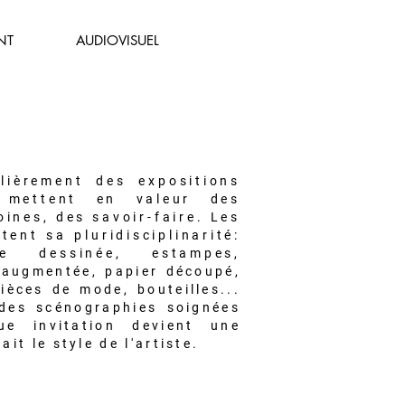
NT
AUDIOVISUEL
ulièrement des expositions
 mettent en valeur des
oines, des savoir-faire. Les
tent sa pluridisciplinarité:
e dessinée, estampes,
é augmentée, papier découpé,
ièces de mode, bouteilles...
 des scénographies soignées
ue invitation devient une
it le style de l'artiste.