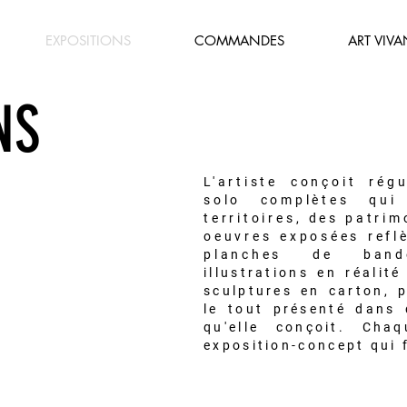
EXPOSITIONS
COMMANDES
ART VIVA
NS
L'artiste conçoit rég
solo complètes qui
territoires, des patrim
oeuvres exposées reflè
planches de band
illustrations
en
réalit
sculptures en carton, p
le tout présenté dans
qu'elle conçoit. Chaq
exposition-concept qui fa