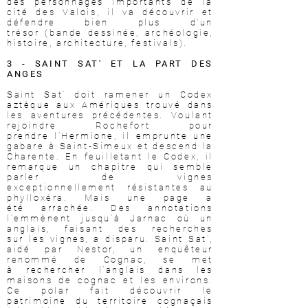
des personnages importants de la
cité des Valois, il va découvrir et
défendre bien plus d'un
trésor
(bande dessinée, archéologie,
histoire, architecture, festivals).
3 - SAINT SAT' ET LA PART DES
ANGES
Saint Sat’ doit ramener un Codex
aztèque aux
Amériques trouvé dans
les aventures précédentes.
Voulant
rejoindre Rochefort pour
prendre
l’Hermione, il emprunte une
gabare à Saint-Simeux
et descend la
Charente.
En feuilletant le Codex, il
remarque un chapitre
qui semble
parler de vignes
exceptionnellement
résistantes au
phylloxéra. Mais une page a
été
arrachée. Des annotations
l’emmènent jusqu’à
Jarnac où un
anglais, faisant des recherches
sur
les vignes, a disparu. Saint Sat’,
aidé par Nestor,
un enquêteur
renommé de Cognac, se met
à
rechercher l’anglais dans les
maisons de cognac et
les environs.
Ce polar fait découvrir le
patrimoine
du territoire cognaçais