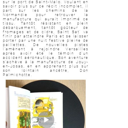
sur le port de Saint-Malo. Voulant en
savoir plus sur ce récit incomplet, il
part sur les chemins de la
Normandie pour retrouver la
manufacture qui aurait imprimé ce
tissu. Tantôt résistant en plein
débarquement, tantôt goûteur de
fromages et de cidre, Saint Sat’ va
finir par atteindre Paris et se laisser
porter par une nuit festive pleine de
paillettes. De nouvelles pistes
l’amènent à rejoindre Versailles
après avoir été le témoin d’un
accident aéronautique. Son aventure
s’achève à la manufacture de Jouy-
en-Josas, en en apprenant plus sur
son lointain ancêtre, Don
Palmichotte.