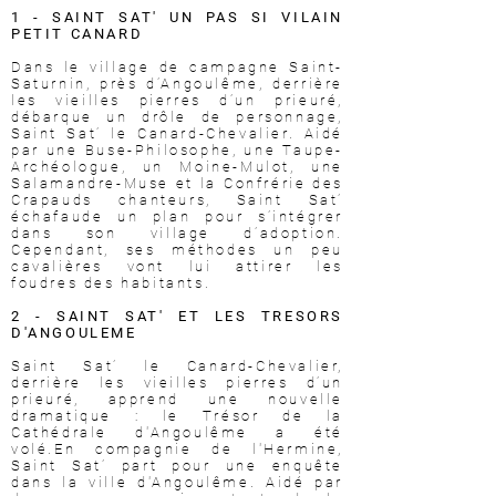
1 - SAINT SAT' UN PAS SI VILAIN
PETIT CANARD
Dans le village de campagne Saint-
Saturnin, près d’Angoulême, derrière
les vieilles pierres d’un prieuré,
débarque un drôle de personnage,
Saint Sat’ le Canard-Chevalier. Aidé
par une Buse-Philosophe, une Taupe-
Archéologue, un Moine-Mulot, une
Salamandre-Muse et la Confrérie des
Crapauds chanteurs, Saint Sat’
échafaude un plan pour s’intégrer
dans son village d’adoption.
Cependant, ses méthodes un peu
cavalières vont lui attirer les
foudres des habitants.
2 - SAINT SAT' ET LES TRESORS
D'ANGOULEME
Saint Sat’ le Canard-Chevalier,
derrière les vieilles pierres d’un
prieuré, apprend une nouvelle
dramatique : le Trésor de la
Cathédrale d'Angoulême a été
volé.En compagnie de l'Hermine,
Saint Sat’ part pour une enquête
dans la ville d'Angoulême. Aidé par