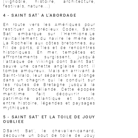
(vignoble, histoire,
architecture,
festivals, nature...)
4 - SAINT SAT' A L'ABORDAGE
En route vers les Amériques pour
restituer un précieux Codex, Saint
Sat’ embarque sur l’Hermione.Le
ravitaillement du navire le mène de
La Rochelle aux côtes bretonnes, au
fil de ports, d’îles et de rencontres
historiques. En mer, tempêtes et
affrontements surgissent, jusqu’à
l’attaque de Vikings dont Saint Sat’
sauve une canette anglaise dont il
tombe amoureux. Mais en arrivant à
Saint-Malo, leur séparation le plonge
dans un chagrin qui le conduit sur
les routes de Bretagne jusqu'à la
forêt de Brocéliande. Cette épopée
maritime fait découvrir le
patrimoine atlantique et breton,
entre histoire, légendes et paysages
mythiques.
5 - SAINT SAT' ET LA TOILE DE JOUY
OUBLIEE
D
Saint Sat’, le chevalier-canard,
découvre un bout de toile de Jouy