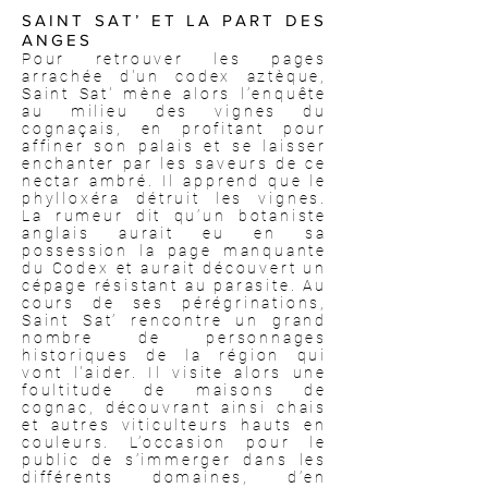
SAINT SAT’ ET LA PART DES
ANGES
Pour retrouver les pages
arrachée d'un codex aztèque,
Saint Sat' mène alors l’enquête
au milieu des vignes du
cognaçais, en profitant pour
affiner son palais et se laisser
enchanter par les saveurs de ce
nectar ambré. Il
apprend que le
phylloxéra détruit les vignes.
La rumeur dit qu’un botaniste
anglais aurait eu en sa
possession la page manquante
du Codex et aurait découvert un
cépage résistant au parasite.
Au
cours de ses pérégrinations,
Saint Sat’ rencontre un grand
nombre de personnages
historiques de la région qui
vont l'aider.
Il visite alors une
foultitude de maisons de
cognac, découvrant ainsi chais
et autres viticulteurs hauts en
couleurs. L’occasion pour le
public de s’immerger dans les
différents domaines, d’en